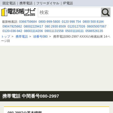
固定電話
携帯電話
フリーダイヤル
IP電話
最新検索語:
0366759684
0800-999-5800
0120 998 754
0800 500 8184
09047925662
08002229417
080 2930 8509
0120127026
08005007067
0120-036-942
08001114206
09011131558
05031118111
0586526135
0676537898
08003006558
08094139342
08080479716
05052921984
トップ
>
携帯電話
>
頭番号080
>
携帯電話080-2997-XXXXの検索結果 14ペ
0368975581
0775030203
0676329241
0345007077
08007004239
ージ目
0671660437
携帯電話 中間番号080-2997
080-2997の基本情報