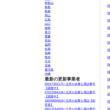
和歌山
0
鳥取
島根
0
岡山
広島
0
山口
0
徳島
香川
0
愛媛
高知
0
福岡
佐賀
0
長崎
0
熊本
大分
0
宮崎
鹿児島
0
沖縄
最新の更新事業者
0
05017302175 / 注意が必要な電話番号
0
【調査中】
07023584236 / 注意が必要な電話番号
0
【調査中】
18009894628 / 注意が必要な電話【犯
0
罪系】
0
09017054859 / 注意が必要な電話番号