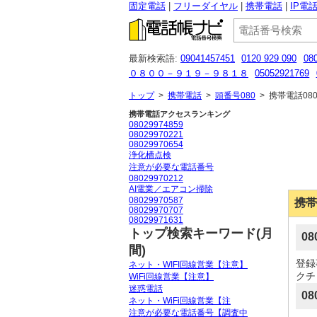
固定電話
フリーダイヤル
携帯電話
IP電
最新検索語:
09041457451
0120 929 090
08
０８００－９１９－９８１８
05052921769
080-8307-5144
０１２０２７４４５３
0801
トップ
>
携帯電話
>
頭番号080
>
携帯電話080
携帯電話アクセスランキング
08029974859
08029970221
08029970654
浄化槽点検
注意が必要な電話番号
08029970212
AI電業／エアコン掃除
08029970587
携帯
08029970707
08029971631
トップ検索キーワード(月
0
間)
登録
ネット・WIFI回線営業【注意】
クチ
WiFi回線営業【注意】
迷惑電話
08
ネット・WiFi回線営業【注
注意が必要な電話番号【調査中