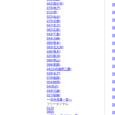
042(国分寺)
0
078(神戸)
0
072(堺)
022(仙台)
0
075(京都)
047(市川)
0
082(広島)
043(千葉)
0
044(川崎)
0
096(熊本)
093(北九州)
0
046(厚木)
025(新潟)
0
086(岡山)
098(那覇)
0
0422(武蔵野三鷹)
029(水戸)
0
079(姫路)
0
054(静岡)
04(所沢)
0
049(川越)
027(前橋)
0
>>
市外局番一覧へ
フリーダイヤル
0
0120
0800
0