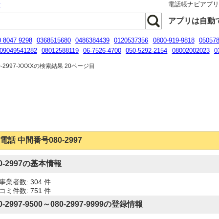
話
電話帳ナビアプ
アプリは自動
0 8047 9298
0368515680
0486384439
0120537356
0800-919-9818
05057
09049541282
08012588119
06-7526-4700
050-5292-2154
08002002023
0
4145170
05031515240
0120 998 754
09071587748
-2997-XXXXの検索結果 20ページ目
電話 中間番号080-2997
80-2997の基本情報
事業者数: 304 件
コミ件数: 751 件
0-2997-9500～080-2997-9999の登録情報