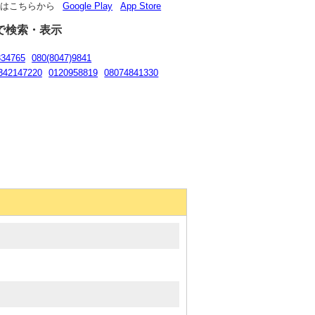
リはこちらから
Google Play
App Store
で検索・表示
834765
080(8047)9841
342147220
0120958819
08074841330