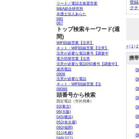
登録
リード／電話主装置営業
クチ
M&A総合研究所
弁護士法人あらた
080
067
トップ検索キーワード(週
間)
WIFI回線営業【注意】
<
|
1
|
2
ネット・WIFI回線営業【注意】
注意が必要な電話番号【調査中
携帯
電力切替営業【注意
注意が必要な電話050番号【調査中】
迷惑電話
0
0808
注意が必要な電話
0
ネット・WIFI回線営業【注
0
08088
頭番号から検索
0
固定電話（市外局番）
03(東京)
0
06(大阪)
0
045(横浜)
052(名古屋)
0
092(福岡)
011(札幌)
0
048(川口)