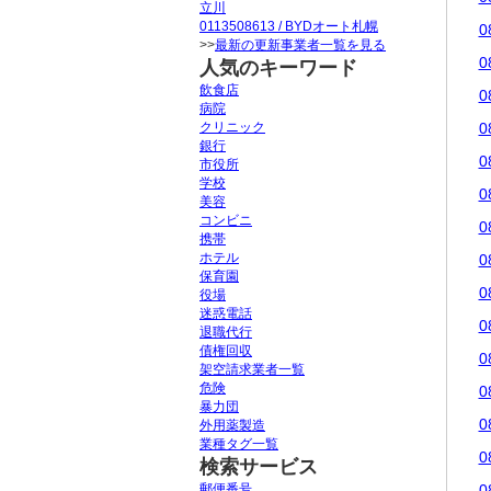
立川
0113508613 / BYDオート札幌
0
>>
最新の更新事業者一覧を見る
0
人気のキーワード
飲食店
0
病院
クリニック
0
銀行
0
市役所
学校
0
美容
コンビニ
0
携帯
ホテル
0
保育園
0
役場
迷惑電話
0
退職代行
債権回収
0
架空請求業者一覧
危険
0
暴力団
0
外用薬製造
業種タグ一覧
0
検索サービス
郵便番号
0