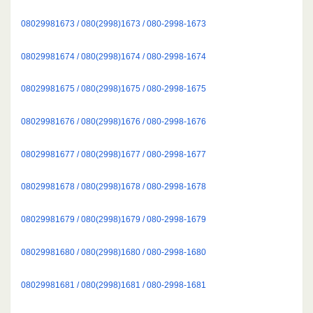
08029981673 / 080(2998)1673 / 080-2998-1673
08029981674 / 080(2998)1674 / 080-2998-1674
08029981675 / 080(2998)1675 / 080-2998-1675
08029981676 / 080(2998)1676 / 080-2998-1676
08029981677 / 080(2998)1677 / 080-2998-1677
08029981678 / 080(2998)1678 / 080-2998-1678
08029981679 / 080(2998)1679 / 080-2998-1679
08029981680 / 080(2998)1680 / 080-2998-1680
08029981681 / 080(2998)1681 / 080-2998-1681