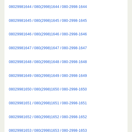
08029981644 / 080(2998)1644 / 080-2998-1644
08029981645 / 080(2998)1645 / 080-2998-1645
08029981646 / 080(2998)1646 / 080-2998-1646
08029981647 / 080(2998)1647 / 080-2998-1647
08029981648 / 080(2998)1648 / 080-2998-1648
08029981649 / 080(2998)1649 / 080-2998-1649
08029981650 / 080(2998)1650 / 080-2998-1650
08029981651 / 080(2998)1651 / 080-2998-1651
08029981652 / 080(2998)1652 / 080-2998-1652
08029981653 / 080(2998)1653 / 080-2998-1653