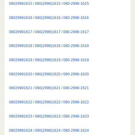
08029981615 / 080(2998)1615 / 080-2998-1615
08029981616 / 080(2998)1616 / 080-2998-1616
08029981617 / 080(2998)1617 / 080-2998-1617
08029981618 / 080(2998)1618 / 080-2998-1618
08029981619 / 080(2998)1619 / 080-2998-1619
08029981620 / 080(2998)1620 / 080-2998-1620
08029981621 / 080(2998)1621 / 080-2998-1621
08029981622 / 080(2998)1622 / 080-2998-1622
08029981623 / 080(2998)1623 / 080-2998-1623
08029981624 / 080(2998)1624 / 080-2998-1624