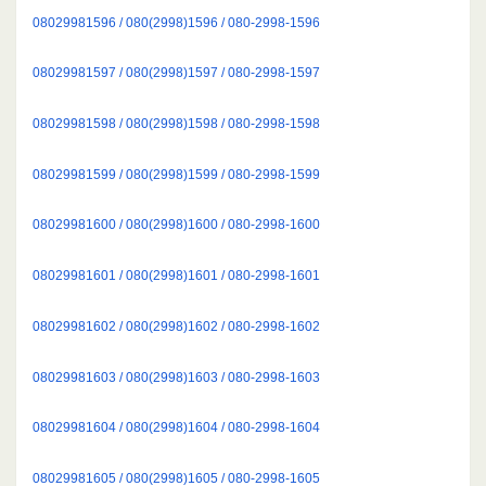
08029981596 / 080(2998)1596 / 080-2998-1596
08029981597 / 080(2998)1597 / 080-2998-1597
08029981598 / 080(2998)1598 / 080-2998-1598
08029981599 / 080(2998)1599 / 080-2998-1599
08029981600 / 080(2998)1600 / 080-2998-1600
08029981601 / 080(2998)1601 / 080-2998-1601
08029981602 / 080(2998)1602 / 080-2998-1602
08029981603 / 080(2998)1603 / 080-2998-1603
08029981604 / 080(2998)1604 / 080-2998-1604
08029981605 / 080(2998)1605 / 080-2998-1605