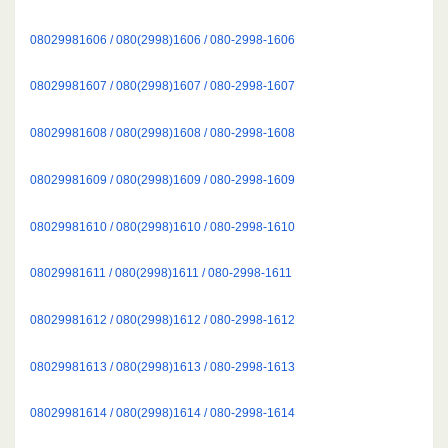
08029981606 / 080(2998)1606 / 080-2998-1606
08029981607 / 080(2998)1607 / 080-2998-1607
08029981608 / 080(2998)1608 / 080-2998-1608
08029981609 / 080(2998)1609 / 080-2998-1609
08029981610 / 080(2998)1610 / 080-2998-1610
08029981611 / 080(2998)1611 / 080-2998-1611
08029981612 / 080(2998)1612 / 080-2998-1612
08029981613 / 080(2998)1613 / 080-2998-1613
08029981614 / 080(2998)1614 / 080-2998-1614