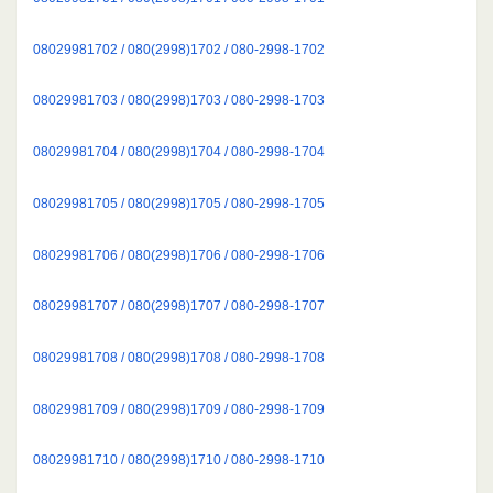
08029981702 / 080(2998)1702 / 080-2998-1702
08029981703 / 080(2998)1703 / 080-2998-1703
08029981704 / 080(2998)1704 / 080-2998-1704
08029981705 / 080(2998)1705 / 080-2998-1705
08029981706 / 080(2998)1706 / 080-2998-1706
08029981707 / 080(2998)1707 / 080-2998-1707
08029981708 / 080(2998)1708 / 080-2998-1708
08029981709 / 080(2998)1709 / 080-2998-1709
08029981710 / 080(2998)1710 / 080-2998-1710