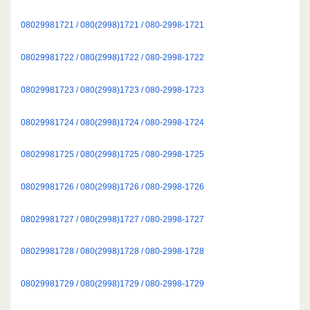
08029981721 / 080(2998)1721 / 080-2998-1721
08029981722 / 080(2998)1722 / 080-2998-1722
08029981723 / 080(2998)1723 / 080-2998-1723
08029981724 / 080(2998)1724 / 080-2998-1724
08029981725 / 080(2998)1725 / 080-2998-1725
08029981726 / 080(2998)1726 / 080-2998-1726
08029981727 / 080(2998)1727 / 080-2998-1727
08029981728 / 080(2998)1728 / 080-2998-1728
08029981729 / 080(2998)1729 / 080-2998-1729