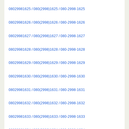
08029981625 / 080(2998)1625 / 080-2998-1625
08029981626 / 080(2998)1626 / 080-2998-1626
08029981627 / 080(2998)1627 / 080-2998-1627
08029981628 / 080(2998)1628 / 080-2998-1628
08029981629 / 080(2998)1629 / 080-2998-1629
08029981630 / 080(2998)1630 / 080-2998-1630
08029981631 / 080(2998)1631 / 080-2998-1631
08029981632 / 080(2998)1632 / 080-2998-1632
08029981633 / 080(2998)1633 / 080-2998-1633