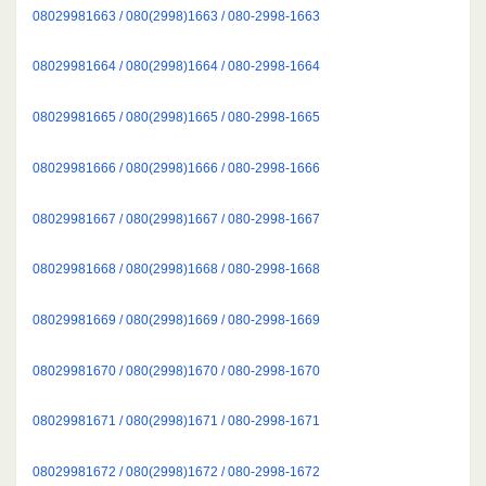
08029981663 / 080(2998)1663 / 080-2998-1663
08029981664 / 080(2998)1664 / 080-2998-1664
08029981665 / 080(2998)1665 / 080-2998-1665
08029981666 / 080(2998)1666 / 080-2998-1666
08029981667 / 080(2998)1667 / 080-2998-1667
08029981668 / 080(2998)1668 / 080-2998-1668
08029981669 / 080(2998)1669 / 080-2998-1669
08029981670 / 080(2998)1670 / 080-2998-1670
08029981671 / 080(2998)1671 / 080-2998-1671
08029981672 / 080(2998)1672 / 080-2998-1672