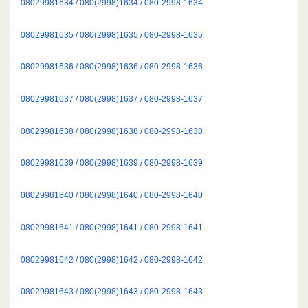
08029981634 / 080(2998)1634 / 080-2998-1634
08029981635 / 080(2998)1635 / 080-2998-1635
08029981636 / 080(2998)1636 / 080-2998-1636
08029981637 / 080(2998)1637 / 080-2998-1637
08029981638 / 080(2998)1638 / 080-2998-1638
08029981639 / 080(2998)1639 / 080-2998-1639
08029981640 / 080(2998)1640 / 080-2998-1640
08029981641 / 080(2998)1641 / 080-2998-1641
08029981642 / 080(2998)1642 / 080-2998-1642
08029981643 / 080(2998)1643 / 080-2998-1643