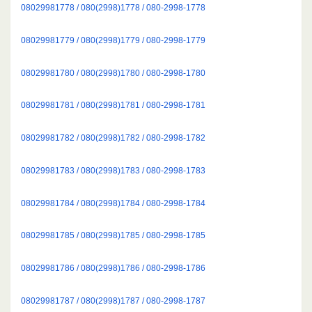
08029981778 / 080(2998)1778 / 080-2998-1778
08029981779 / 080(2998)1779 / 080-2998-1779
08029981780 / 080(2998)1780 / 080-2998-1780
08029981781 / 080(2998)1781 / 080-2998-1781
08029981782 / 080(2998)1782 / 080-2998-1782
08029981783 / 080(2998)1783 / 080-2998-1783
08029981784 / 080(2998)1784 / 080-2998-1784
08029981785 / 080(2998)1785 / 080-2998-1785
08029981786 / 080(2998)1786 / 080-2998-1786
08029981787 / 080(2998)1787 / 080-2998-1787