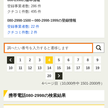
登録事業者数: 286 件
クチコミ件数: 495 件
080-2998-1500～080-2998-1999の登録情報
登録事業者数: 22 件
クチコミ件数: 2 件
前
1
2
3
4
5
6
7
8
9
10
11
12
13
14
15
16
17
18
19
20
次
4ページ目（10,000件中 1501-2000件）
携帯電話080-2998の検索結果