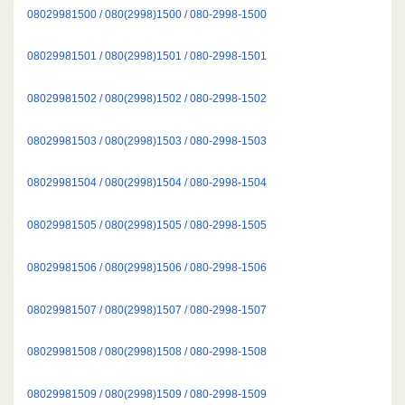
08029981500 / 080(2998)1500 / 080-2998-1500
08029981501 / 080(2998)1501 / 080-2998-1501
08029981502 / 080(2998)1502 / 080-2998-1502
08029981503 / 080(2998)1503 / 080-2998-1503
08029981504 / 080(2998)1504 / 080-2998-1504
08029981505 / 080(2998)1505 / 080-2998-1505
08029981506 / 080(2998)1506 / 080-2998-1506
08029981507 / 080(2998)1507 / 080-2998-1507
08029981508 / 080(2998)1508 / 080-2998-1508
08029981509 / 080(2998)1509 / 080-2998-1509