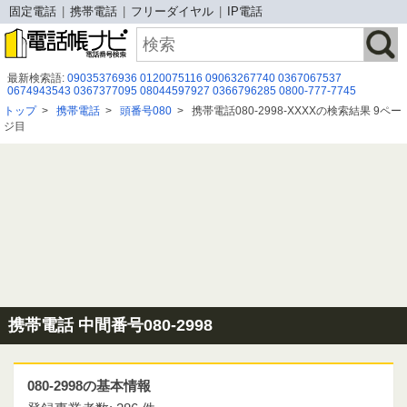
固定電話
携帯電話
フリーダイヤル
IP電話
最新検索語:
09035376936
0120075116
09063267740
0367067537
0674943543
0367377095
08044597927
0366796285
0800-777-7745
08020590752
08080884852
0368975846
05036296390
052-589-2229
トップ
>
携帯電話
>
頭番号080
>
携帯電話080-2998-XXXXの検索結果 9ペー
0452798300
09027953549
0489 29 5601
0196362873
08002002023
ジ目
08016006473
070-1342-9571
08027951432
0775986810
0426436032
0368976269
携帯電話 中間番号080-2998
080-2998の基本情報