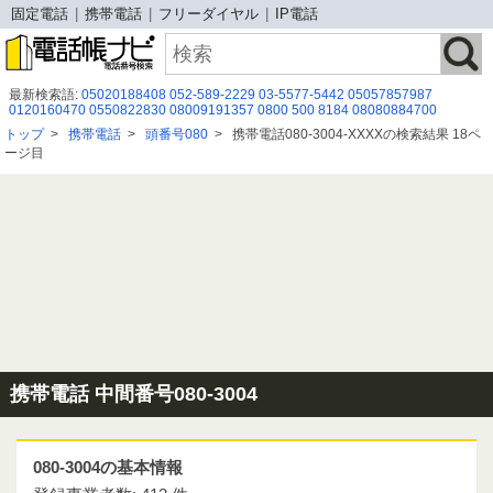
固定電話
携帯電話
フリーダイヤル
IP電話
最新検索語:
05020188408
052-589-2229
03-5577-5442
05057857987
0120160470
0550822830
08009191357
0800 500 8184
08080884700
08083075528
08020590999
05052920497
08020590921
0800 808 0866
トップ
>
携帯電話
>
頭番号080
>
携帯電話080-3004-XXXXの検索結果 18ペ
08019252857
05054975029
070-3155-3027
０３６１６１０２７９
ージ目
05031256371
08005006895
08016006323
08009191250
08071021304
0832281131
05058104618
携帯電話 中間番号080-3004
080-3004の基本情報