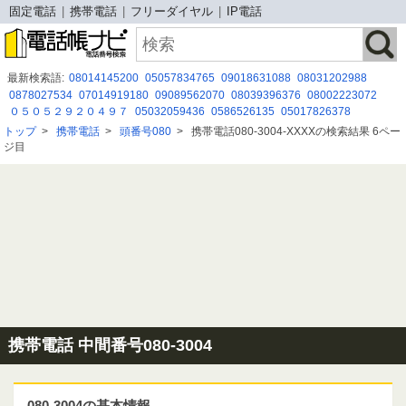
固定電話
携帯電話
フリーダイヤル
IP電話
最新検索語:
08014145200
05057834765
09018631088
08031202988
0878027534
07014919180
09089562070
08039396376
08002223072
０５０５２９２０４９７
05032059436
0586526135
05017826378
05034974612
０１２０９１２４５３
05052921773
0120-456-366
トップ
>
携帯電話
>
頭番号080
>
携帯電話080-3004-XXXXの検索結果 6ペー
05054970326
08000809900
08003003981
08072314962
08066939340
ジ目
07090982579
09076114794
０１２０９５３４６２
携帯電話 中間番号080-3004
080-3004の基本情報