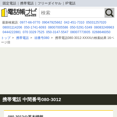
固定電話
携帯電話
フリーダイヤル
IP電話
最新検索語:
0977-66-0770
09047925662
042-451-7310
05031257020
08001114206
050-1741-6093
08007005586
050-5291-5349
08083249963
0444222881
070 3329 7525
050-3147-5547
08007773935
0268646050
0422561411
08014146023
080 2643 0257
050-3155-4264
03-4323-5071
トップ
>
携帯電話
>
頭番号080
>
携帯電話080-3012-XXXXの検索結果 16ペ
08029309461
08001708272
05031210681
05045617777
0120944609
ージ目
092-518-0203
携帯電話 中間番号080-3012
080-3012の基本情報