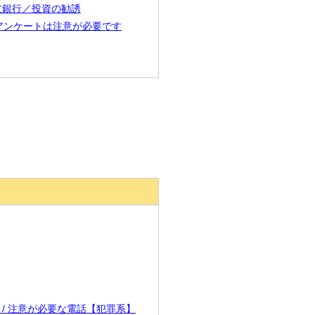
三井住友銀行／投資の勧誘
音声アンケートは注意が必要です
505 / 注意が必要な電話【犯罪系】