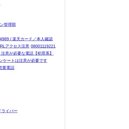
業
ション管理部
104989 / 楽天カード／本人確認
／URLアクセス注意
08001119221
03 / 注意が必要な電話【犯罪系】
声アンケートは注意が必要です
プ／営業電話
宅配ドライバー