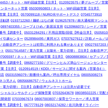
274453 / ネット・WiFi回線営業【注意】
0120923575 / 夢グループ／営
光／インターネット営業
05030950803 / ネット・WiFi回線営業【注意】
i回線営業【注意】
0570099118 / NURO光サポートデスク
07045773910
就活勧誘
0193712260 / 麺処 はなの家
0196257878 / 南大通桜苑マン
0897403355 / コープえひめ／新居浜支所
0120966073 / シード／営業
電話番号【調査中】
05031284291 / 不用品買取/回収【料金注意】
05058
 サカイ引越センター
0528984495 / 東邦ガス
07037627612 / 詐欺メール
査【注意】／自動音声アンケートは犯罪に利用される事があります
090279372
ート
05017914587 / 電力営業（太陽光・電力切替）【注意】自動音
007005597 / ネット・WiFi回線営業【注意】
08008883804 / セアッ
電話番号【調査中】
0868277150 / グリーンヒルズ津山リージョンセンター
回線営業【注意】
0120914519 / KDDI／サービスに関する案内（営業含む）
岡店
05031596079 / 順番待ち案内／呼出専用ダイヤル
08005008274
クロネコ兄さん
08056686757 / ウェルネストホーム
業（太陽光・電力切替）【注意】自動音声アンケートは注意が必要です
フィナンシャルコンサルティング保険営業
07032643678
08038502225 / 
事業開発部
07033967674
08007003837 / 保育士ワーカー／求人営業
電話番号【調査中】
0677778129
08032174282 / 佐川急便ドライバー