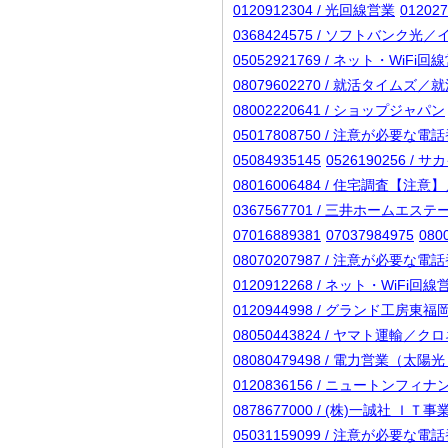
0120912304 / 光回線営業
0120
0368424575 / ソフトバンク
05052921769 / ネット・WiF
08079602270 / 就活タイムズ／
08002220641 / ショップジャパン
05017808750 / 注意が必要な
05084935145
0526190256 /
08016006484 / 住宅調
0367567701 / 三井ホームエステ
07016889381
07037984975
08
08070207987 / 注意が必要な
0120912268 / ネット・WiFi
0120944998 / グランド工房東福
08050443824 / ヤマト運輸／
08080479498 / 電力営
0120836156 / ニュートン
0878677000 / (株)一誠社 ＩＴ
05031159099 / 注意が必要な