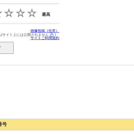
最高
画像投稿（任意）
(サイト上には公開されません
)
る
サイトご利用規約
番号