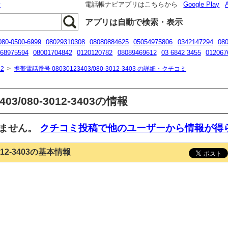
話
電話帳ナビアプリはこちらから
Google Play
アプリは自動で検索・表示
080-0500-6999
08029310308
08080884625
05054975806
0342147294
08
68975594
08001704842
0120120782
08089469612
03 6842 3455
012067
057993108
2
>
携帯電話番号 08030123403/080-3012-3403 の詳細・クチコミ
03/080-3012-3403の情報
いません。
クチコミ投稿で他のユーザーから情報が得
3012-3403の基本情報