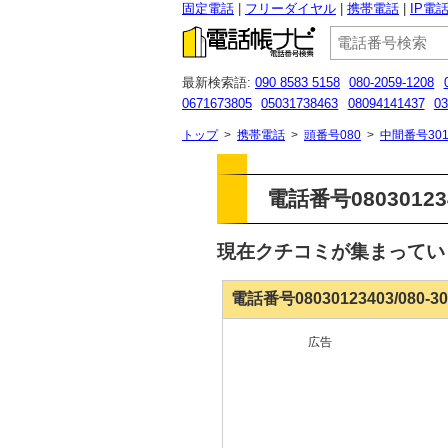
固定電話
フリーダイヤル
携帯電話
IP電
最新検索語:
090 8583 5158
080-2059-1208
0671673805
05031738463
08094141437
03
08080479363
05031076991
0120665231
05
トップ
>
携帯電話
>
頭番号080
>
中間番号301
電話番号080301234
現在クチコミが集まって
電話番号08030123403/080-
広告