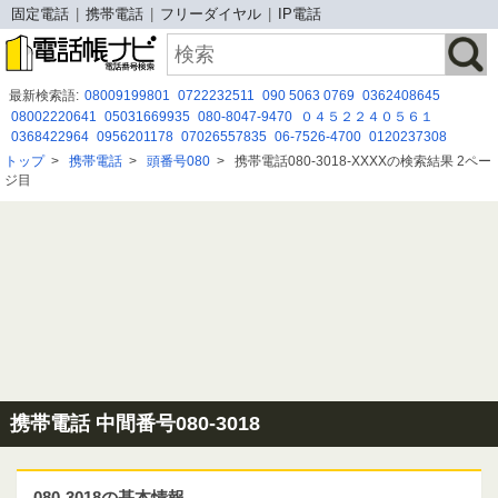
固定電話
携帯電話
フリーダイヤル
IP電話
最新検索語:
08009199801
0722232511
090 5063 0769
0362408645
08002220641
05031669935
080-8047-9470
０４５２２４０５６１
0368422964
0956201178
07026557835
06-7526-4700
0120237308
050-3175-1652
0120951763
0366358728
09030356527
0925151523
トップ
>
携帯電話
>
頭番号080
>
携帯電話080-3018-XXXXの検索結果 2ペー
05031876953
070 1402 4158
０３６６２７６８７９
08093681212
ジ目
08003009068
052-265-5164
0120185657
携帯電話 中間番号080-3018
080-3018の基本情報