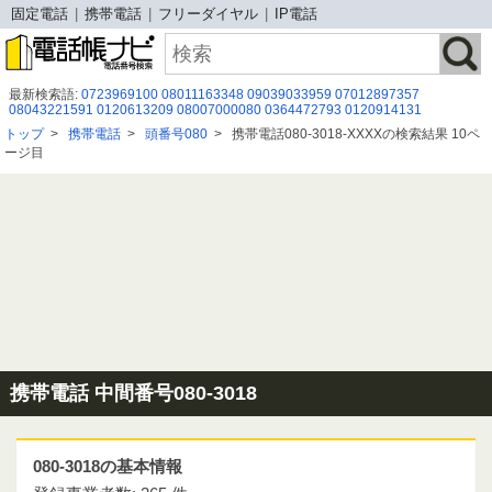
固定電話
携帯電話
フリーダイヤル
IP電話
最新検索語:
0723969100
08011163348
09039033959
07012897357
08043221591
0120613209
08007000080
0364472793
0120914131
08005009089
050-5050-7789
0848676204
0120926483
08041115017
トップ
>
携帯電話
>
頭番号080
>
携帯電話080-3018-XXXXの検索結果 10ペ
07014961584
08001707791
09045073310
080 2930 9461
080-8005-3265
ージ目
0963554571
0742442344
05035030177
0368975581
0120240853
0248523000
携帯電話 中間番号080-3018
080-3018の基本情報