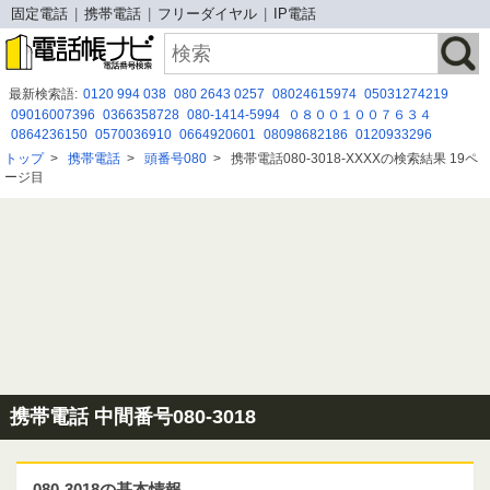
固定電話
携帯電話
フリーダイヤル
IP電話
最新検索語:
0120 994 038
080 2643 0257
08024615974
05031274219
09016007396
0366358728
080-1414-5994
０８００１００７６３４
0864236150
0570036910
0664920601
08098682186
0120933296
05032051095
08080884329
05017805114
050-5865-0825
011 205 4613
トップ
>
携帯電話
>
頭番号080
>
携帯電話080-3018-XXXXの検索結果 19ペ
08007004239
08008885419
0675264700
070 1833 1316
050-3175-1652
ージ目
08002229417
05030917031
携帯電話 中間番号080-3018
080-3018の基本情報