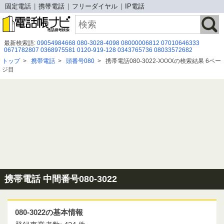
固定電話
携帯電話
フリーダイヤル
IP電話
最新検索語:
09054984668
080-3028-4098
08000006812
07010646333
0671782807
0368975581
0120-919-128
0343765736
08033572682
05030917031
05017209559
05036117813
07087197068
05031118111
トップ
>
携帯電話
>
頭番号080
>
携帯電話080-3022-XXXXの検索結果 6ペー
0366325146
0120537356
03-3604-2000
08073629320
08005007012
ジ目
03 6362 0073
0675264700
0456111857
０９２７３３１８５５
0120-953-462
0675264903
携帯電話 中間番号080-3022
080-3022の基本情報