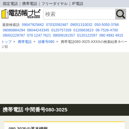
固定電話
携帯電話
フリーダイヤル
IP電話
最新検索語:
09047925662
07032092487
09051310032
050-5050-3766
08080884294
08044243345
0120757209
0120663623
06-7526-4700
08002229787
070 1247 7621
08009191357
0120122597
080 4992 4915
0120912268
070-1342-9450
08002226390
07012477358
0120844809
トップ
>
携帯電話
>
頭番号080
>
携帯電話080-3025-XXXXの検索結果 6ペー
08080884329
08015854124
０１２０９２１７９３
08014145121
ジ目
08080884089
090-7497-2860
携帯電話 中間番号080-3025
080-3025の基本情報