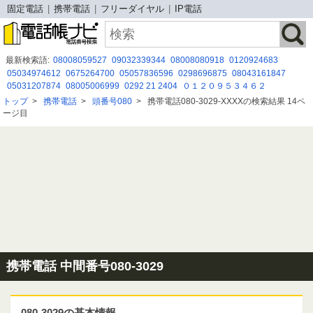
固定電話
携帯電話
フリーダイヤル
IP電話
最新検索語:
08008059527
09032339344
08008080918
0120924683
05034974612
0675264700
05057836596
0298696875
08043161847
05031207874
08005006999
0292 21 2404
０１２０９５３４６２
08003000494
09026310058
0367377085
08008052212
0120-534-018
トップ
>
携帯電話
>
頭番号080
>
携帯電話080-3029-XXXXの検索結果 14ペ
08080479716
05017815313
05031210377
0362069551
08000003406
ージ目
0120 429 241
08007778550
携帯電話 中間番号080-3029
080-3029の基本情報