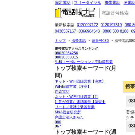
固定電話
フリーダイヤル
携帯電話
IP電
最新検索語:
0120097172
0120197319
080-8
0438537167
0366984343
0800 500 8188
09
05031256371
0368422964
0120762886
053
トップ
>
携帯電話
>
頭番号080
>
携帯電話080
携帯電話アクセスランキング
08030354256
08030350315
生和コーポレーション／不動産営業
トップ検索キーワード(月
間)
ネット・WIFI回線営業【注意】
携帯
WiFi回線営業【注意】
迷惑電話
ネット・WiFi回線営業【注
0
注意が必要な電話番号【調査中
リード／電話主装置営業
登録
M&A総合研究所
弁護士法人あらた
クチ
080
08
067
トップ検索キーワード(週