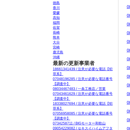
徳島
0
香川
愛媛
0
高知
福岡
0
佐賀
長崎
0
熊本
0
大分
宮崎
0
鹿児島
沖縄
0
最新の更新事業者
0
18661341439 / 注意が必要な電話【犯
罪系】
0
07048196285 / 注意が必要な電話番号
【調査中】
0
08034467483 / 一条工務店／営業
0
07043461629 / 注意が必要な電話番号
【調査中】
0
18338027694 / 注意が必要な電話【犯
罪系】
0
07056958085 / 注意が必要な電話番号
【調査中】
0
0734258711 / BIGモーター和歌山
09054229082 / セキスイハイムアフタ
0