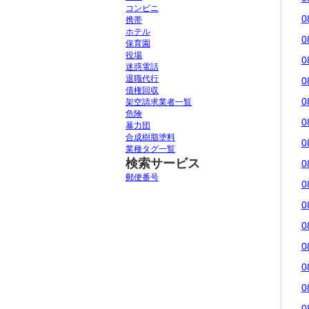
コンビニ
0
携帯
ホテル
0
保育園
役場
0
迷惑電話
退職代行
0
債権回収
0
架空請求業者一覧
危険
0
暴力団
合成樹脂塗料
0
業種タグ一覧
検索サービス
0
郵便番号
0
0
0
0
0
0
0