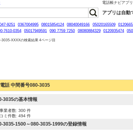
話
電話帳ナビアプ
アプリは自動
047-9251
0367004995
08015854124
08040049166
05020165509
0120665
0-7610-0354
05017949591
090 7759 7250
08080884329
0120935474
05
4770507
-3035-XXXXの検索結果 4ページ目
電話 中間番号080-3035
80-3035の基本情報
事業者数: 300 件
コミ件数: 494 件
0-3035-1500～080-3035-1999の登録情報