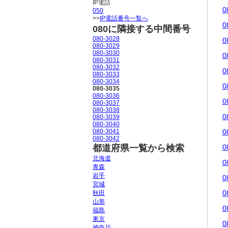
IP電話
0
050
>>
IP電話番号一覧へ
0
080に隣接する中間番号
080-3028
0
080-3029
080-3030
0
080-3031
080-3032
0
080-3033
080-3034
0
080-3035
080-3036
0
080-3037
080-3038
0
080-3039
080-3040
080-3041
0
080-3042
都道府県一覧から検索
0
北海道
0
青森
岩手
0
宮城
0
秋田
山形
0
福島
東京
0
神奈川