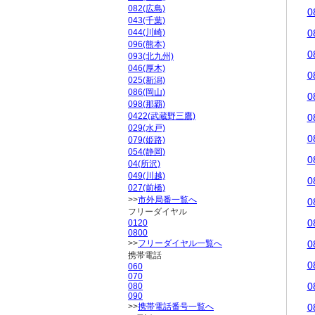
082(広島)
0
043(千葉)
044(川崎)
0
096(熊本)
0
093(北九州)
046(厚木)
0
025(新潟)
086(岡山)
0
098(那覇)
0422(武蔵野三鷹)
0
029(水戸)
0
079(姫路)
054(静岡)
0
04(所沢)
049(川越)
0
027(前橋)
>>
市外局番一覧へ
0
フリーダイヤル
0
0120
0800
>>
フリーダイヤル一覧へ
0
携帯電話
0
060
070
0
080
090
>>
携帯電話番号一覧へ
0