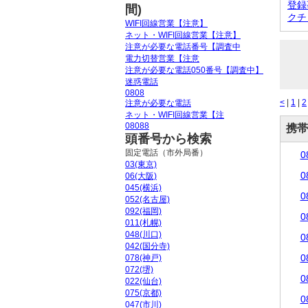
登録
間)
クチ
WIFI回線営業【注意】
ネット・WIFI回線営業【注意】
注意が必要な電話番号【調査中
電力切替営業【注意
注意が必要な電話050番号【調査中】
迷惑電話
0808
<
|
1
|
2
注意が必要な電話
ネット・WIFI回線営業【注
08088
携帯
頭番号から検索
固定電話（市外局番）
0
03(東京)
0
06(大阪)
045(横浜)
0
052(名古屋)
092(福岡)
0
011(札幌)
048(川口)
0
042(国分寺)
0
078(神戸)
072(堺)
0
022(仙台)
075(京都)
0
047(市川)