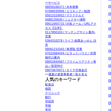
ーサービス
0
08059168371 / 木本商事
07089535908 / エコキング／勧誘
0
05013153652 / マクドナルド
0488135630 / ジェクサー浦和
0
09012955733 / 詐欺メール／URLアク
セス【注意】
0
0117950103 / マッチングサイト案内-
0
営業
0364310278 / ライフ-副業あっせん-注
0
意
08061210343 / 車買取-営業
0
07022684434 / ピタッとハウス／売買
物件の案内
0
09052844587 / プライムリアリティ青
0
山／賃貸仲介
09070876971 / タイヤ交換金沢
0
>>
最新の更新事業者一覧を見る
人気のキーワード
0
飲食店
0
病院
クリニック
0
銀行
市役所
0
学校
美容
0