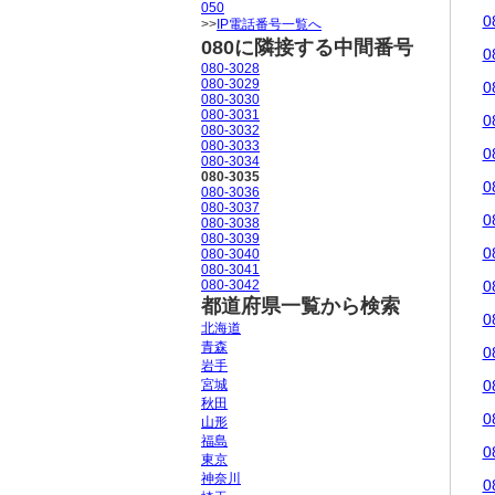
050
0
>>
IP電話番号一覧へ
080に隣接する中間番号
0
080-3028
080-3029
0
080-3030
080-3031
0
080-3032
080-3033
0
080-3034
080-3035
0
080-3036
080-3037
0
080-3038
080-3039
0
080-3040
080-3041
080-3042
0
都道府県一覧から検索
0
北海道
青森
0
岩手
宮城
0
秋田
0
山形
福島
0
東京
神奈川
0