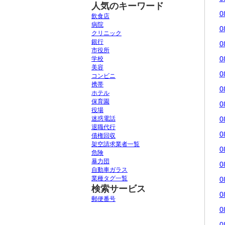
人気のキーワード
0
飲食店
病院
0
クリニック
銀行
0
市役所
0
学校
美容
0
コンビニ
携帯
0
ホテル
保育園
0
役場
迷惑電話
0
退職代行
0
債権回収
架空請求業者一覧
0
危険
暴力団
0
自動車ガラス
業種タグ一覧
0
検索サービス
0
郵便番号
0
0