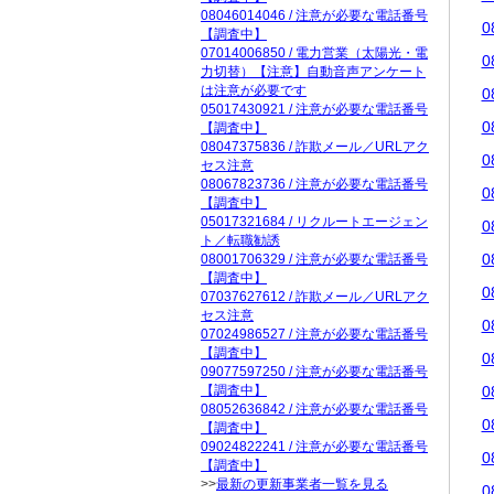
08046014046 / 注意が必要な電話番号
0
【調査中】
07014006850 / 電力営業（太陽光・電
0
力切替）【注意】自動音声アンケート
は注意が必要です
0
05017430921 / 注意が必要な電話番号
0
【調査中】
08047375836 / 詐欺メール／URLアク
0
セス注意
08067823736 / 注意が必要な電話番号
0
【調査中】
05017321684 / リクルートエージェン
0
ト／転職勧誘
0
08001706329 / 注意が必要な電話番号
【調査中】
0
07037627612 / 詐欺メール／URLアク
セス注意
0
07024986527 / 注意が必要な電話番号
【調査中】
0
09077597250 / 注意が必要な電話番号
【調査中】
0
08052636842 / 注意が必要な電話番号
0
【調査中】
09024822241 / 注意が必要な電話番号
0
【調査中】
>>
最新の更新事業者一覧を見る
0