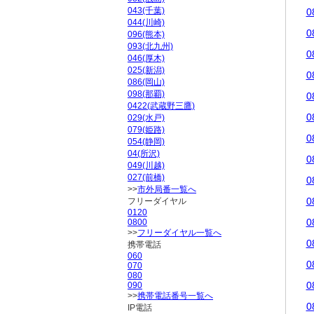
043(千葉)
0
044(川崎)
0
096(熊本)
093(北九州)
0
046(厚木)
025(新潟)
0
086(岡山)
098(那覇)
0
0422(武蔵野三鷹)
0
029(水戸)
079(姫路)
0
054(静岡)
04(所沢)
0
049(川越)
027(前橋)
0
>>
市外局番一覧へ
0
フリーダイヤル
0120
0
0800
>>
フリーダイヤル一覧へ
0
携帯電話
060
0
070
080
0
090
>>
携帯電話番号一覧へ
0
IP電話