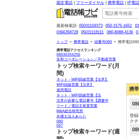
固定電話
フリーダイヤル
携帯電話
IP電
最新検索語:
05031159373
050-3175-1652
0
0366358728
05031118111
080-8088-4136
0
0120127026
05031770384
0120200272
090
トップ
>
携帯電話
>
頭番号080
>
携帯電話080
携帯電話アクセスランキング
08030354256
生和コーポレーション／不動産営業
トップ検索キーワード(月
間)
ネット・WIFI回線営業【注意】
WiFi回線営業【注意】
携帯
迷惑電話
ネット・WiFi回線営業【注
注意が必要な電話番号【調査中
0
リード／電話主装置営業
M&A総合研究所
登録
弁護士法人あらた
クチ
080
067
08
トップ検索キーワード(週