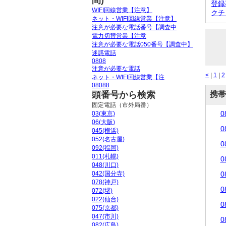
間)
登録
WIFI回線営業【注意】
クチ
ネット・WIFI回線営業【注意】
注意が必要な電話番号【調査中
電力切替営業【注意
注意が必要な電話050番号【調査中】
迷惑電話
0808
注意が必要な電話
<
|
1
|
2
ネット・WIFI回線営業【注
08088
頭番号から検索
携帯
固定電話（市外局番）
0
03(東京)
06(大阪)
0
045(横浜)
052(名古屋)
0
092(福岡)
011(札幌)
0
048(川口)
042(国分寺)
0
078(神戸)
0
072(堺)
022(仙台)
0
075(京都)
047(市川)
0
082(広島)