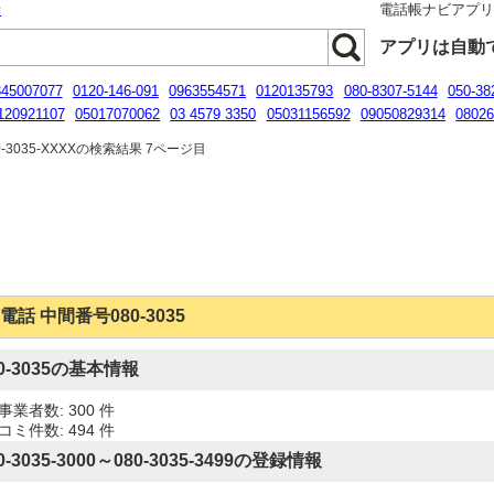
話
電話帳ナビアプ
アプリは自動
345007077
0120-146-091
0963554571
0120135793
080-8307-5144
050-38
120921107
05017070062
03 4579 3350
05031156592
09050829314
0802
-7318-2900
-3035-XXXXの検索結果 7ページ目
電話 中間番号080-3035
80-3035の基本情報
事業者数: 300 件
コミ件数: 494 件
0-3035-3000～080-3035-3499の登録情報