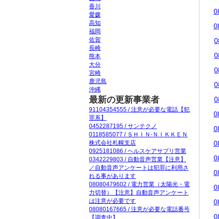
香川
0
愛媛
高知
0
福岡
佐賀
0
長崎
0
熊本
大分
0
宮崎
鹿児島
0
沖縄
最新の更新事業者
0
91104354555 / 注意が必要な電話【犯
0
罪系】
0452287195 / サンテクノ
0
0118585077 / ＳＨＩＮ‐ＮＩＫＫＥＮ
株式会社札幌支店
0
0925181086 / ヘルスケアサプリ営業
0
0342229803 / 自動音声営業【注意】
／自動音声アンケートは犯罪に利用さ
0
れる事があります
08080479602 / 電力営業（太陽光・電
0
力切替）【注意】自動音声アンケート
は注意が必要です
0
08080167665 / 注意が必要な電話番号
0
【調査中】