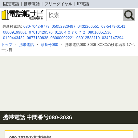
固定電話
携帯電話
フリーダイヤル
IP電話
最新検索語:
080-7042-9773
05052920497
0432266551
03-5479-6141
08009199801
07013429576
0120４０７０７２
08016051536
0120443432
0677130838
08000002221
08012588119
0342147294
08007776765
0120 070 585
0570030360
05031042023
05054970326
トップ
>
携帯電話
>
頭番号080
>
携帯電話080-3036-XXXXの検索結果 17ペ
0522119259
0671782817
05052921773
080-8088-4136
09077589058
ージ目
03-6737-7073
08003006037
携帯電話 中間番号080-3036
080-3036の基本情報