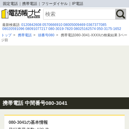
固定電話
携帯電話
フリーダイヤル
IP電話
最新検索語:
0120842608
0570666910
08005009469
0367377085
08020591096
08091077217
080-3019-7820
08025162574
050-3175-1652
08002002023
0120３７００６０
08019252857
08043223451
トップ
>
携帯電話
>
頭番号080
>
携帯電話080-3041-XXXXの検索結果 3ペー
０１２０９２１７９３
08089480113
0586526135
03 6842 3455
08047594616
ジ目
0366358728
08080479254
0568516225
03-4579-3351
05055300441
08080479330
08002226390
携帯電話 中間番号080-3041
080-3041の基本情報