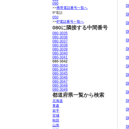
090
0
>>
携帯電話番号一覧へ
IP電話
0
050
>>
IP電話番号一覧へ
0
080に隣接する中間番号
0
080-3035
080-3036
0
080-3037
080-3038
0
080-3039
080-3040
0
080-3041
080-3042
080-3043
0
080-3044
080-3045
0
080-3046
080-3047
0
080-3048
080-3049
0
都道府県一覧から検索
0
北海道
青森
0
岩手
宮城
0
秋田
山形
0