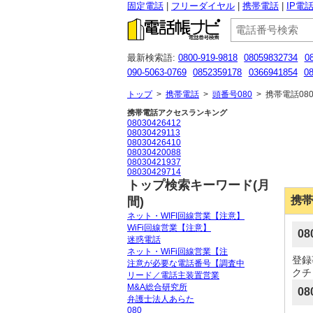
固定電話
フリーダイヤル
携帯電話
IP電
最新検索語:
0800-919-9818
08059832734
0
090-5063-0769
0852359178
0366941854
08
05054821344
0644008359
08014145481
05
トップ
>
携帯電話
>
頭番号080
>
携帯電話080
携帯電話アクセスランキング
08030426412
08030429113
08030426410
08030420088
08030421937
08030429714
トップ検索キーワード(月
携帯
間)
ネット・WIFI回線営業【注意】
WiFi回線営業【注意】
0
迷惑電話
ネット・WiFi回線営業【注
登録
注意が必要な電話番号【調査中
クチ
リード／電話主装置営業
M&A総合研究所
08
弁護士法人あらた
080