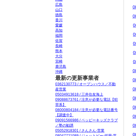
広島
0
山口
徳島
0
香川
0
愛媛
高知
0
福岡
佐賀
0
長崎
熊本
0
大分
宮崎
0
鹿児島
0
沖縄
最新の更新事業者
0
0362130773 / オープンハウス／不動
0
産営業
05034913618 / 三井住友海上
0
09088673761 / 注意が必要な電話【犯
罪系】
0
08000804184 / 注意が必要な電話番号
【調査中】
0
09091566986 / ペッピーキッズクラブ
0
／塾の勧誘
05052918301 / さんさん-営業
0
08047721089 / ジェットビー-採用-営