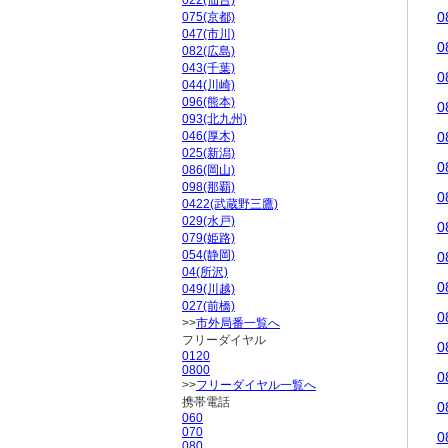
022(仙台)
0
075(京都)
047(市川)
0
082(広島)
043(千葉)
0
044(川崎)
096(熊本)
0
093(北九州)
046(厚木)
0
025(新潟)
0
086(岡山)
098(那覇)
0
0422(武蔵野三鷹)
029(水戸)
0
079(姫路)
054(静岡)
0
04(所沢)
0
049(川越)
027(前橋)
0
>>
市外局番一覧へ
フリーダイヤル
0
0120
0800
0
>>
フリーダイヤル一覧へ
携帯電話
0
060
070
0
080