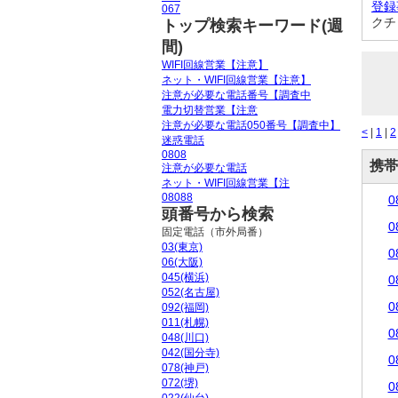
登録
067
クチ
トップ検索キーワード(週
間)
WIFI回線営業【注意】
ネット・WIFI回線営業【注意】
注意が必要な電話番号【調査中
電力切替営業【注意
注意が必要な電話050番号【調査中】
<
|
1
|
2
迷惑電話
0808
携帯
注意が必要な電話
ネット・WIFI回線営業【注
08088
0
頭番号から検索
0
固定電話（市外局番）
03(東京)
0
06(大阪)
045(横浜)
0
052(名古屋)
0
092(福岡)
011(札幌)
0
048(川口)
042(国分寺)
0
078(神戸)
072(堺)
0