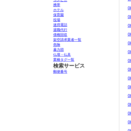
コンビニ
携帯
0
ホテル
保育園
0
役場
迷惑電話
0
退職代行
0
債権回収
架空請求業者一覧
0
危険
暴力団
0
仏壇・仏具
業種タグ一覧
0
検索サービス
0
郵便番号
0
0
0
0
0
0
0