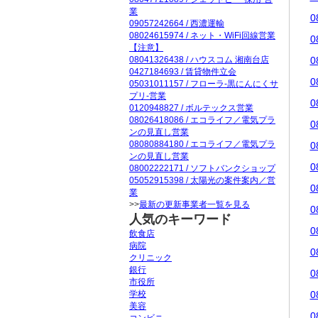
業
0
09057242664 / 西濃運輸
08024615974 / ネット・WiFi回線営業
0
【注意】
08041326438 / ハウスコム 湘南台店
0
0427184693 / 賃貸物件立会
0
05031011157 / フローラ-黒にんにくサ
プリ-営業
0
0120948827 / ボルテックス営業
08026418086 / エコライフ／電気プラ
0
ンの見直し営業
08080884180 / エコライフ／電気プラ
0
ンの見直し営業
0
08002222171 / ソフトバンクショップ
05052915398 / 太陽光の案件案内／営
0
業
>>
最新の更新事業者一覧を見る
0
人気のキーワード
0
飲食店
病院
0
クリニック
銀行
0
市役所
学校
0
美容
0