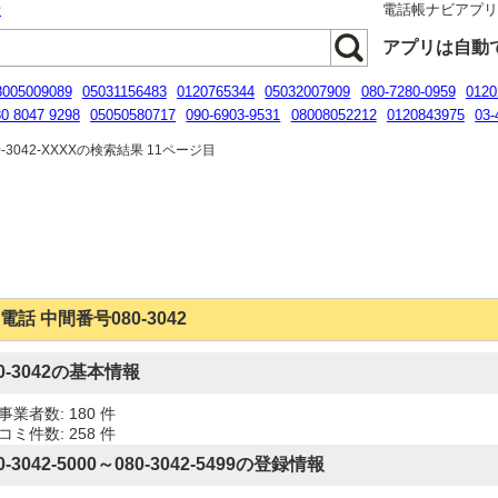
話
電話帳ナビアプ
アプリは自動
8005009089
05031156483
0120765344
05032007909
080-7280-0959
0120
0 8047 9298
05050580717
090-6903-9531
08008052212
0120843975
03-
0-3114-7590
-3042-XXXXの検索結果 11ページ目
電話 中間番号080-3042
80-3042の基本情報
事業者数: 180 件
コミ件数: 258 件
0-3042-5000～080-3042-5499の登録情報