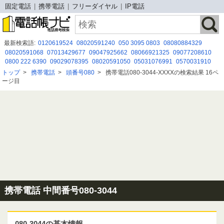
固定電話
携帯電話
フリーダイヤル
IP電話
最新検索語:
0120619524
08020591240
050 3095 0803
08080884329
08020591068
07013429677
09047925662
08066921325
09077208610
0800 222 6390
09029078395
08020591050
05031076991
0570031910
08009196407
0120666517
0800-080-8333
0427193914
080-3736-0276
トップ
>
携帯電話
>
頭番号080
>
携帯電話080-3044-XXXXの検索結果 16ペ
05052920497
080-0080-0208
03 6842 3455
09030355683
0120 112 718
ージ目
090-7610-0354
携帯電話 中間番号080-3044
080-3044の基本情報