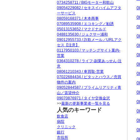
0734258711 / BIGモーター和歌山
0
09054229082 / セキスイハイムアフタ
ーサービス
0
08059168371 / 木本商事
07089535908 / エコキング／勧誘
0
05013153652 / マクドナルド
0488135630 / ジェクサー浦和
0
09012955733 / 詐欺メール／URLアク
セス【注意】
0
0117950103 / マッチングサイト案内-
0
営業
0364310278 / ライフ-副業あっせん-注
0
意
08061210343 / 車買取-営業
0
07022684434 / ピタッとハウス／売買
物件の案内
0
09052844587 / プライムリアリティ青
0
山／賃貸仲介
09070876971 / タイヤ交換金沢
0
>>
最新の更新事業者一覧を見る
人気のキーワード
0
飲食店
0
病院
クリニック
0
銀行
市役所
0