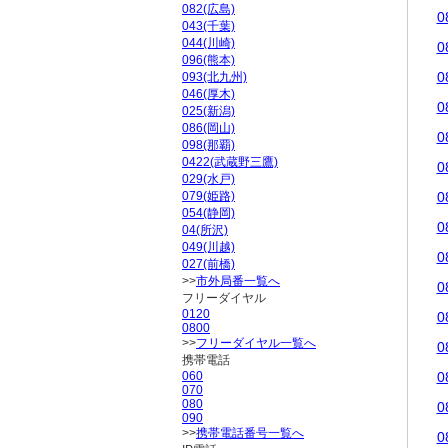
082(広島)
0
043(千葉)
044(川崎)
0
096(熊本)
0
093(北九州)
046(厚木)
0
025(新潟)
086(岡山)
0
098(那覇)
0422(武蔵野三鷹)
0
029(水戸)
079(姫路)
0
054(静岡)
0
04(所沢)
049(川越)
0
027(前橋)
>>
市外局番一覧へ
0
フリーダイヤル
0120
0
0800
>>
フリーダイヤル一覧へ
0
携帯電話
060
0
070
080
0
090
>>
携帯電話番号一覧へ
0