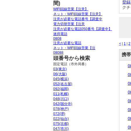
登録
間)
クチ
WIFI回線営業【注意】
ネット・WIFI回線営業【注意】
注意が必要な電話番号【調査中
電力切替営業【注意
注意が必要な電話050番号【調査中】
迷惑電話
0808
注意が必要な電話
<
|
1
|
2
ネット・WIFI回線営業【注
08088
携帯
頭番号から検索
固定電話（市外局番）
0
03(東京)
06(大阪)
0
045(横浜)
0
052(名古屋)
092(福岡)
0
011(札幌)
048(川口)
0
042(国分寺)
078(神戸)
0
072(堺)
0
022(仙台)
075(京都)
0
047(市川)