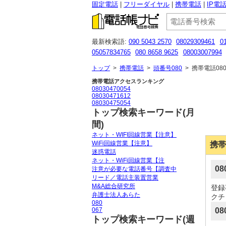
固定電話
フリーダイヤル
携帯電話
IP電
最新検索語:
090 5043 2570
08029309461
0
05057834765
080 8658 9625
08003007994
08015851598
0671767161
0120985749
050
トップ
>
携帯電話
>
頭番号080
>
携帯電話080
携帯電話アクセスランキング
08030470054
08030471612
08030475054
トップ検索キーワード(月
間)
ネット・WIFI回線営業【注意】
WiFi回線営業【注意】
携帯
迷惑電話
ネット・WiFi回線営業【注
0
注意が必要な電話番号【調査中
リード／電話主装置営業
M&A総合研究所
登録
弁護士法人あらた
クチ
080
067
08
トップ検索キーワード(週