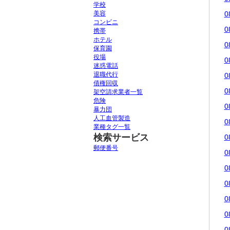
学校
美容
0
コンビニ
0
携帯
ホテル
0
保育園
役場
0
迷惑電話
退職代行
0
債権回収
0
架空請求業者一覧
危険
0
暴力団
人工血管製造
0
業種タグ一覧
検索サービス
0
郵便番号
0
0
0
0
0
0