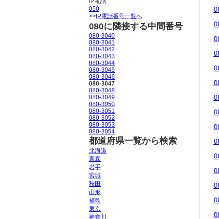
IP電話
050
0
>>
IP電話番号一覧へ
0
080に隣接する中間番号
080-3040
0
080-3041
080-3042
0
080-3043
080-3044
0
080-3045
080-3046
0
080-3047
080-3048
0
080-3049
080-3050
080-3051
0
080-3052
080-3053
0
080-3054
都道府県一覧から検索
0
北海道
0
青森
岩手
0
宮城
秋田
0
山形
0
福島
東京
0
神奈川