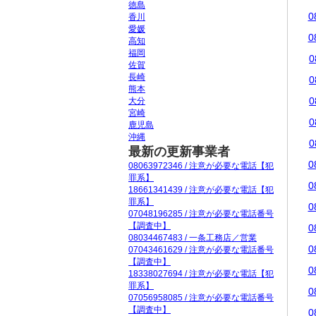
徳島
0
香川
愛媛
0
高知
福岡
0
佐賀
長崎
0
熊本
0
大分
宮崎
0
鹿児島
沖縄
0
最新の更新事業者
0
08063972346 / 注意が必要な電話【犯
罪系】
0
18661341439 / 注意が必要な電話【犯
罪系】
0
07048196285 / 注意が必要な電話番号
【調査中】
0
08034467483 / 一条工務店／営業
0
07043461629 / 注意が必要な電話番号
【調査中】
0
18338027694 / 注意が必要な電話【犯
罪系】
0
07056958085 / 注意が必要な電話番号
【調査中】
0