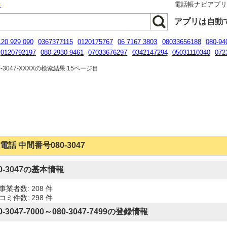
話
電話帳ナビアプ
アプリは自動
120 929 090
0367377115
0120175767
06 7167 3803
08033656188
080-94
0120792197
080 2930 9461
07033676297
0342147294
05031110340
072
31249456
-3047-XXXXの検索結果 15ページ目
電話 中間番号080-3047
80-3047の基本情報
事業者数: 208 件
コミ件数: 298 件
0-3047-7000～080-3047-7499の登録情報