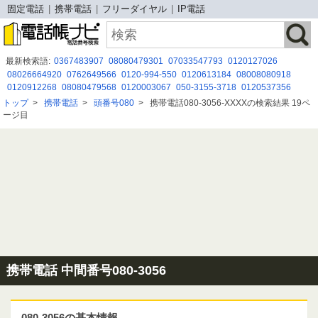
固定電話
携帯電話
フリーダイヤル
IP電話
最新検索語:
0367483907
08080479301
07033547793
0120127026
08026664920
0762649566
0120-994-550
0120613184
08008080918
0120912268
08080479568
0120003067
050-3155-3718
0120537356
0671774947
07012442108
0120997382
08080884632
05057843607
トップ
>
携帯電話
>
頭番号080
>
携帯電話080-3056-XXXXの検索結果 19ペ
0671673805
080 8047 9827
050-3175-1652
0666419566
050-6863-9863
ージ目
0958200280
携帯電話 中間番号080-3056
080-3056の基本情報