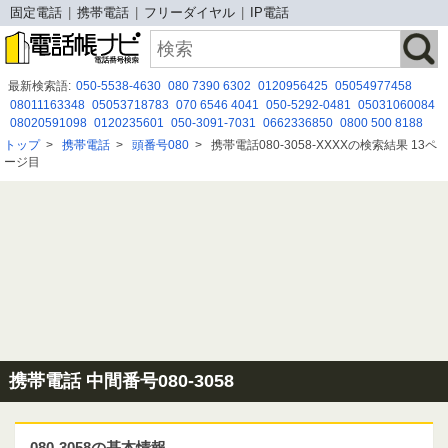
固定電話
携帯電話
フリーダイヤル
IP電話
最新検索語:
050-5538-4630
080 7390 6302
0120956425
05054977458
08011163348
05053718783
070 6546 4041
050-5292-0481
05031060084
08020591098
0120235601
050-3091-7031
0662336850
0800 500 8188
05035030177
08068545495
0362753286
0664920601
0963554571
トップ
>
携帯電話
>
頭番号080
>
携帯電話080-3058-XXXXの検索結果 13ペ
05030858915
0120127026
0120912268
05031270418
0120556506
ージ目
08029411032
携帯電話 中間番号080-3058
080-3058の基本情報