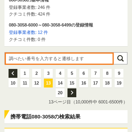
登録事業者数: 246 件
クチコミ件数: 424 件
080-3058-6000～080-3058-6499の登録情報
登録事業者数: 12 件
クチコミ件数: 0 件
前
1
2
3
4
5
6
7
8
9
10
11
12
13
14
15
16
17
18
19
20
次
13ページ目（10,000件中 6001-6500件）
携帯電話080-3058の検索結果