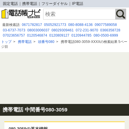
固定電話
携帯電話
フリーダイヤル
IP電話
最新検索語:
0671782817
05052921773
080-8088-4136
09077589058
03-6737-7073
08003006037
08029309461
072-231-9070
0366358728
07023656757
0120546874
0120809127
0120944785
080-0500-6999
0671660437
0800-100-7634
0120197319
08007776382
0120616877
トップ
>
携帯電話
>
頭番号080
>
携帯電話080-3059-XXXXの検索結果 5ペー
08002226390
0120-912-304
08041113889
070 5419 9104
0526807515
ジ目
03-6161-0279
携帯電話 中間番号080-3059
080-3059の基本情報