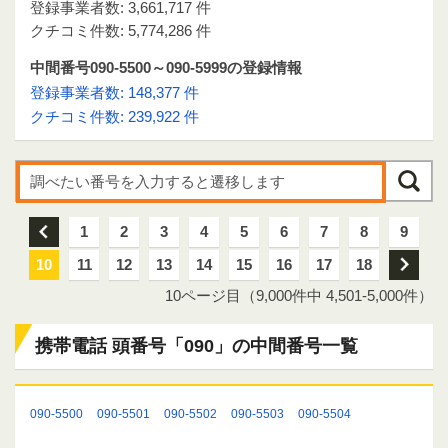
登録事業者数: 3,661,717 件
クチコミ件数: 5,774,286 件
中間番号090-5500～090-5999の登録情報
登録事業者数: 148,377 件
クチコミ件数: 239,922 件
前
1
2
3
4
5
6
7
8
9
10
11
12
13
14
15
16
17
18
次
10ページ目（9,000件中 4,501-5,000件）
携帯電話 頭番号「090」の中間番号一覧
090-5500
090-5501
090-5502
090-5503
090-5504