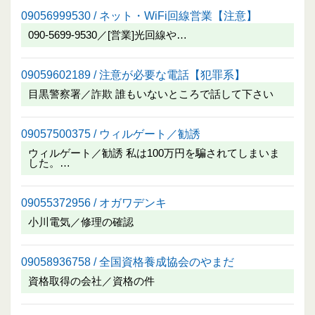
09056999530 / ネット・WiFi回線営業【注意】
090-5699-9530／[営業]光回線や…
09059602189 / 注意が必要な電話【犯罪系】
目黒警察署／詐欺 誰もいないところで話して下さい
09057500375 / ウィルゲート／勧誘
ウィルゲート／勧誘 私は100万円を騙されてしまいま
した。…
09055372956 / オガワデンキ
小川電気／修理の確認
09058936758 / 全国資格養成協会のやまだ
資格取得の会社／資格の件