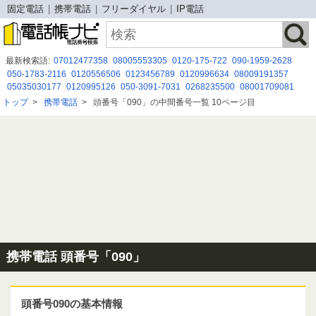
固定電話
携帯電話
フリーダイヤル
IP電話
最新検索語:
07012477358
08005553305
0120-175-722
090-1959-2628
050-1783-2116
0120556506
0123456789
0120996634
08009191357
05035030177
0120995126
050-3091-7031
0268235500
08001709081
0342147220
0664920601
0963554571
0366759684
0800-999-5800
トップ
>
携帯電話
>
頭番号「090」の中間番号一覧 10ページ目
0120 998 754
0800 500 8184
09047925662
08002229417
080 2930 8509
0120127026
携帯電話 頭番号「090」
頭番号090の基本情報