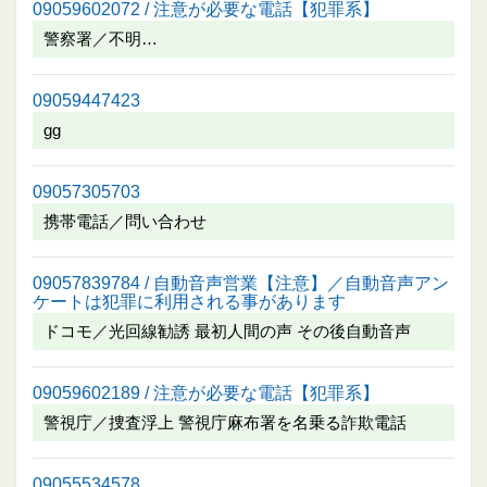
09059602072 / 注意が必要な電話【犯罪系】
警察署／不明…
09059447423
gg
09057305703
携帯電話／問い合わせ
09057839784 / 自動音声営業【注意】／自動音声アン
ケートは犯罪に利用される事があります
ドコモ／光回線勧誘 最初人間の声 その後自動音声
09059602189 / 注意が必要な電話【犯罪系】
警視庁／捜査浮上 警視庁麻布署を名乗る詐欺電話
09055534578