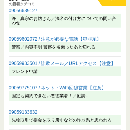
の新着クチコミ
09056689127
浄土真宗のお坊さん／法名の付け方についての問い合
わせ
09059602072 / 注意が必要な電話【犯罪系】
警察／内容不明 警察を名乗ったあと切れる
09059933501 / 詐欺メール／URLアクセス【注意】
フレンド申請
09059775107 / ネット・WiFi回線営業【注意】
固定も契約できない悪徳業者！／勧誘…
09059133632
先物取引で損金を取り戻すなどの詐欺系と思われる