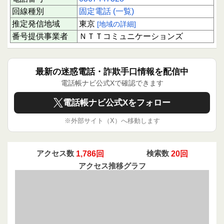
防止の第一歩です。ぜひ積極的に声を届けてくだ
回線種別
固定電話 (一覧)
さい。
推定発信地域
東京
[地域の詳細]
番号提供事業者
ＮＴＴコミュニケーションズ
最新の迷惑電話・詐欺手口情報を配信中
電話帳ナビ公式Xで確認できます
電話帳ナビ公式Xをフォロー
※外部サイト（X）へ移動します
アクセス数
1,786回
検索数
20回
アクセス推移グラフ