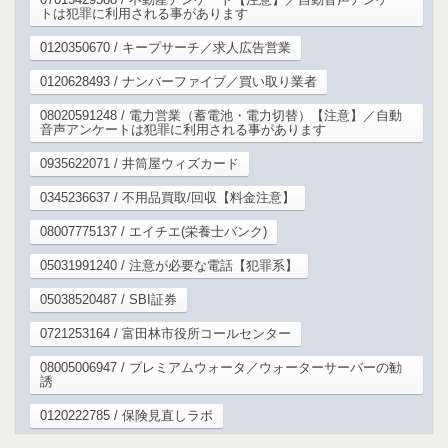
トは犯罪に利用される事があります
0120350670 / キープサーチ／求人広告営業
0120628493 / ナンバーファイブ／買い取り業者
08020591248 / 電力営業（蓄電池・電力切替）【注意】／自動
音声アンケートは犯罪に利用される事があります
0935622071 / 井筒屋ウィズカード
0345236637 / 不用品買取/回収【料金注意】
08007775137 / エイチエ(栄養士バンク)
05031991240 / 注意が必要な電話【犯罪系】
05038520487 / SBI証券
0721253164 / 富田林市役所コールセンター
08005006947 / プレミアムウォータ／ウォーターサーバーの勧
誘
0120222785 / 保険見直しラボ