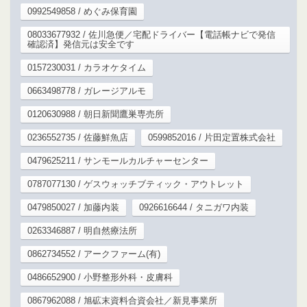
0992549858 / めぐみ保育園
08033677932 / 佐川急便／宅配ドライバー【電話帳ナビで発信
確認済】発信元は安全です
0157230031 / カラオケタイム
0663498778 / ガレージアルモ
0120630988 / 朝日新聞鷹巣専売所
0236552735 / 佐藤鮮魚店
0599852016 / 片田定置株式会社
0479625211 / サンモールカルチャーセンター
0787077130 / ゲスウォッチブティック・アウトレット
0479850027 / 加藤内装
0926616644 / タニガワ内装
0263346887 / 明自然療法所
0862734552 / アークファーム(有)
0486652900 / 小野整形外科・皮膚科
0867962088 / 旭砿末資料合資会社／新見事業所