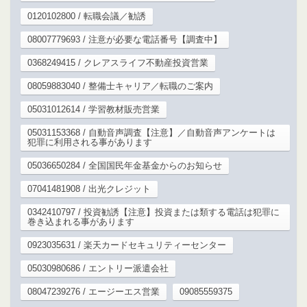
0120102800 / 転職会議／勧誘
08007779693 / 注意が必要な電話番号【調査中】
0368249415 / クレアスライフ不動産投資営業
08059883040 / 整備士キャリア／転職のご案内
05031012614 / 学習教材販売営業
05031153368 / 自動音声調査【注意】／自動音声アンケートは
犯罪に利用される事があります
05036650284 / 全国国民年金基金からのお知らせ
07041481908 / 出光クレジット
0342410797 / 投資勧誘【注意】投資または類する電話は犯罪に
巻き込まれる事があります
0923035631 / 楽天カードセキュリティーセンター
05030980686 / エントリー派遣会社
08047239276 / エージーエス営業
09085559375