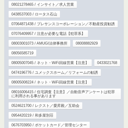
08021278465 / インサイト／求人営業
0438537003 / ロータス石山
07064871438 / プレサンスコーポレーション／不動産投資勧誘
07076409957 / 注意が必要な電話【犯罪系】
08003001073 / AMUGI法律事務所
08008882929
08056585719
08005007045 / ネット・WiFi回線営業【注意】
0433021768
0474196776 / ユメックスホーム／リフォームの勧誘
08005008224 / ネット・WiFi回線営業【注意】
08016006415 / 住宅調査【注意】／自動音声アンケートは犯罪
に利用される事があります
0524621700 / レクスト／愛昇殿／互助会
0954420219 / 和多屋別荘
0676703950 / ポケットカード／管理センター