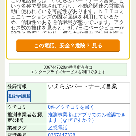
この電話番号は「いえらぶパートナーズ営業」と
いう名称で登録されており、不動産関連の営業活
動に使われている可能性があります。ＮＴＴコミ
ュニケーションズの固定回線を利用しているた
め、信頼性のある通信環境が整っています。アク
セス数の推移を見ると、6月7日にページビューが
99件と急増しており、何らかの理由で注目が集ま
っている状況です。
この電話、安全？危険？ 見る
クチコミと評価について
現時点で利用者からの具体的なクチコミは確認で
きません。情報が増え次第、状況が明確になりま
すので、引き続き注意深く見守ることをおすすめ
0367447328の番号所有者は
します。
エンタープライズサービスを利用できます
応答時の注意点
いえらぶパートナーズ営業
登録情報
営業電話の可能性が高いものの、内容や意図は不
明なため、応答時には慎重な対応が望まれます。
登録情報更新
個人情報の提供や不審な要求には応じないように
してください。
クチコミ
0件／クチコミを書く
推測事業者名(限
推測事業者はアプリでのみ確認でき
下にスクロールすると実際に電話に応答された方
定公開)
ます（なぜですか？）
のクチコミを読むことができます。
業種タグ
迷惑電話
あなたの1回のクチコミ投稿が、同じように不安
を感じる誰かの助けになります。情報共有は被害
電話番号
0367447328