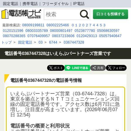
固定電話
携帯電話
フリーダイヤル
IP電話
口コミを投稿する
最新検索語:
08009199811
08002225466
０１２０２７４４５３
0120151596
08003335789
08000801497
0523877780
05068630597
08070288365
07076409957
08037233606
0120429313
05057940647
0120994451
08008054431
080 8047 9298
070-2642-5619
0649802574
トップ
>
固定電話
>
03
>
6744
>
0367447328
08002002023
0120127026
0120959903
090-4145-8614
0115552510
03 6842 3455
0368249464
電話番号0367447328はいえらぶパートナーズ営業です
共有
電話番号0367447328の電話番号情報
いえらぶパートナーズ営業（03-6744-7328）は、
東京を拠点とするＮＴＴコミュニケーションズ回
線の固定電話番号です。アクセス数は6月7日に急
増し、注目度が高まっています。(2026年06月07
日 12:54)
電話番号の概要と利用状況