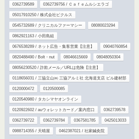
0362739589
0362739756 / Ｃａｆｅムルシエラゴ
05017910250 / 株式会社ピクルス
0545732689 / クリニカルファーマシー
08080023294
0862921163 / 小田島組
0676538289 / ネット広告・集客営業【注意】
09040760854
0820488490 / Bolt・nut
08046615669
08048050304
08056230520 / 詐欺メール／URLは危険【注意】
0118656031 / 三協立山㈱ 三協アルミ社 北海道支店 ビル建材部
0120000472
0120500085
0120540980 / タカシマヤオンライン
0120922602 / auウォレットカード／案内窓口
0362739578
0362739722
0362739784
0367581785
0425013033
0988714355 / 天晴屋
0462387021 / 社家鍼灸院