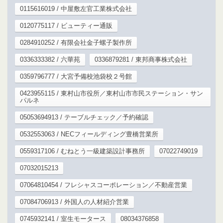
0115616019 / 中屋敷左官工業株式会社
0120775117 / ビューティー通販
0284910252 / 有限会社金子螺子製作所
0336333382 / 六華苑
0336879281 / 東邦商事株式会社
0359796777 / 大宮予備校池袋校２号館
0423955115 / 東村山市役所／東村山市市民ステーション・サン
パルネ
05053694913 / テーブルチェック／予約確認
0532553063 / NECフィールディング豊橋営業所
0559317106 / むねとう一級建築設計事務所
07022749019
07032015213
07064810454 / フレシャスコーポレーション／不動産営業
07084706913 / 外国人の人材紹介営業
0745932141 / 室生モータース
08034376858