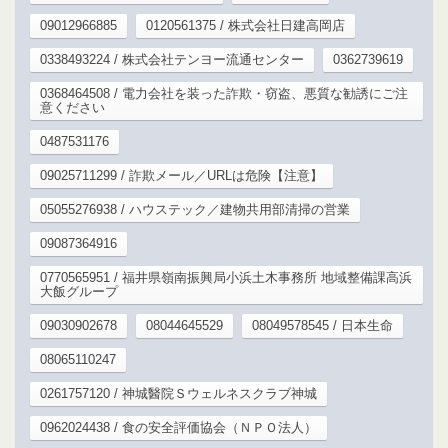
09012966885
0120561375 / 株式会社日建高岡店
0338493224 / 株式会社テンヨー流通センター
0362739619
0368464508 / 電力会社を装った詐欺・窃盗、悪質な勧誘にご注
意ください
0487531176
09025711299 / 詐欺メール／URLは危険【注意】
05055276938 / ハウステック／建物共用部清掃の営業
09087364916
0770565951 / 福井県嶺南振興局小浜土木事務所 地域整備課高浜
大飯グループ
09030902678
08044645529
08049578545 / 日本生命
08065110247
0261757120 / 神城醫院Ｓウェルネスクラブ神城
0962024438 / 食の安全評価協会（ＮＰＯ法人）