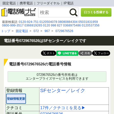
固定電話
携帯電話
フリーダイヤル
IP電話
口コミを投稿する
最新検索語:
0120-924-751
0120504078
08080884304
05031831959
0800-999-3517
0366919265
0120 998 827
0368975486
0120537356
05031522922
050 5370 4545
090 6039 3732
08009199801
0350505996
トップ
>
固定電話
>
072
>
967
>
0729676526
03-6161-8399
050 3115 6483
0963554571
05031118111
0366918139
03-4446-2771
050-3091-7031
0120127026
0120901034
０１２０９２１７９３
05054331178
電話番号0729676526はSFセンター／レイクです
共有
電話番号0729676526の電話番号情報
0729676526の番号所有者は
エンタープライズサービスを利用できます
SFセンター／レイク
登録情報
登録情報更新
クチコミ
17件／クチコミを見る▶