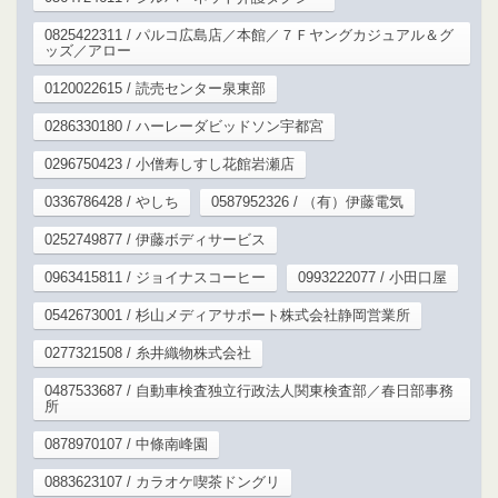
0825422311 / パルコ広島店／本館／７Ｆヤングカジュアル＆グ
ッズ／アロー
0120022615 / 読売センター泉東部
0286330180 / ハーレーダビッドソン宇都宮
0296750423 / 小僧寿しすし花館岩瀬店
0336786428 / やしち
0587952326 / （有）伊藤電気
0252749877 / 伊藤ボディサービス
0963415811 / ジョイナスコーヒー
0993222077 / 小田口屋
0542673001 / 杉山メディアサポート株式会社静岡営業所
0277321508 / 糸井織物株式会社
0487533687 / 自動車検査独立行政法人関東検査部／春日部事務
所
0878970107 / 中條南峰園
0883623107 / カラオケ喫茶ドングリ