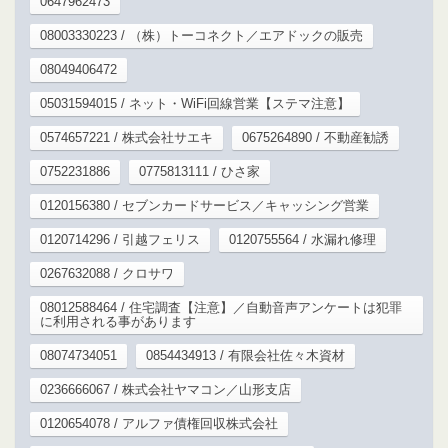
0647962473
08003330223 / （株）トーコネクト／エアドックの販売
08049406472
05031594015 / ネット・WiFi回線営業【ステマ注意】
0574657221 / 株式会社サエキ
0675264890 / 不動産勧誘
0752231886
0775813111 / ひさ家
0120156380 / セブンカードサービス／キャッシング営業
0120714296 / 引越フェリス
0120755564 / 水漏れ修理
0267632088 / クロサワ
08012588464 / 住宅調査【注意】／自動音声アンケートは犯罪
に利用される事があります
08074734051
0854434913 / 有限会社佐々木資材
0236666067 / 株式会社ヤマコン／山形支店
0120654078 / アルファ債権回収株式会社