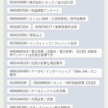
0532478499 / 株式会社レオック／あけぼの店
08003007026 / 世論調査アンケート
0865665000 / さくらい内科・小児科医院／茂平診療所
05010872224
0536793177 / 食事茶屋作太郎
0564231058 / 理容山上
0570055228 / インフォトップ／クレジット決済
08008885419 / 電力営業（太陽光・電力切替）【注意】自動音
声アンケートは注意が必要です
08014145129 / 注意が必要な電話番号
08062343458 / データX／インターンシップ『1Day Job』のご
案内
0120500195
0363698620 / ネット・WiFi回線営業【注意】
09080895192 / データエックス入札営業
05031940430 / 大和証券／営業
0992397300 / マキシスジャパン南九州販売