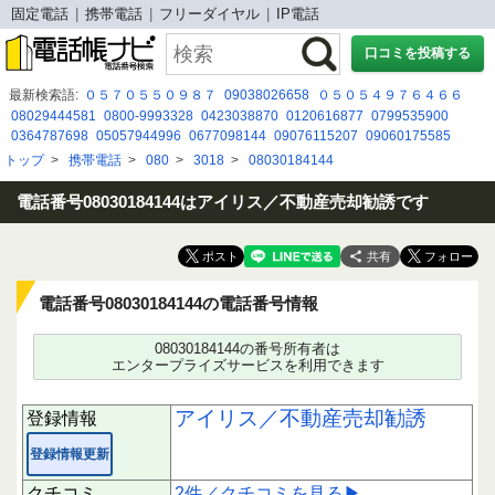
固定電話
携帯電話
フリーダイヤル
IP電話
口コミを投稿する
最新検索語:
０５７０５５０９８７
09038026658
０５０５４９７６４６６
08029444581
0800-9993328
0423038870
0120616877
0799535900
0364787698
05057944996
0677098144
09076115207
09060175585
080 2643 0257
090 4403 9833
0120665231
08002229563
05053704545
トップ
>
携帯電話
>
080
>
3018
>
08030184144
0368914469
07036065402
0343765735
080-2026-8139
08026279320
0368914449
07055927229
電話番号08030184144はアイリス／不動産売却勧誘です
共有
電話番号08030184144の電話番号情報
08030184144の番号所有者は
エンタープライズサービスを利用できます
アイリス／不動産売却勧誘
登録情報
登録情報更新
クチコミ
2件／クチコミを見る▶