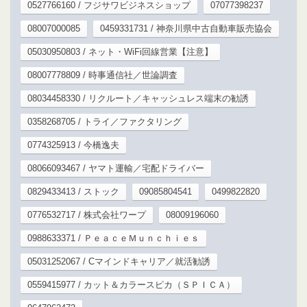
0527766160 / フジサワビジネスショップ
07077398237
08007000085
0459331731 / 神奈川県中古自動車販売協会
05030950803 / ネット・WiFi回線営業【注意】
08007778809 / 時事通信社／世論調査
08034458330 / リクルート／キャッシュレス端末の勧誘
0358268705 / トライ／ファクタリング
0774325913 / 今橋逸夫
08066093467 / ヤマト運輸／宅配ドライバー
0829433413 / ストック
09085804541
0499822820
0776532717 / 株式会社ワープ
08009196060
0988633371 / ＰｅａｃｅＭｕｎｃｈｉｅｓ
05031252067 / Cマインドキャリア／就活勧誘
0559415977 / カット＆カラースピカ（ＳＰＩＣＡ）