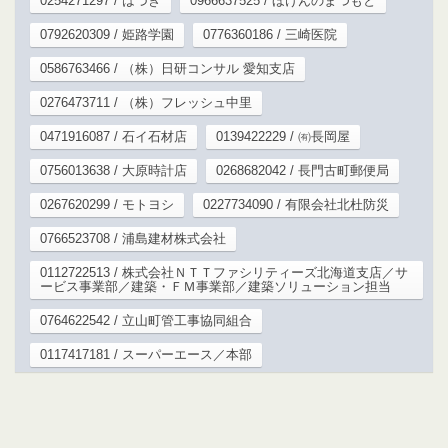
0254271297 / はづき
0966637525 / ほけんのまつもと
0792620309 / 姫路学園
0776360186 / 三崎医院
0586763466 / （株）日研コンサル 愛知支店
0276473711 / （株）フレッシュ中里
0471916087 / 石イ石材店
0139422229 / ㈲長岡屋
0756013638 / 大原時計店
0268682042 / 長門古町郵便局
0267620299 / モトヨシ
0227734090 / 有限会社北杜防災
0766523708 / 浦島建材株式会社
0112722513 / 株式会社ＮＴＴファシリティーズ北海道支店／サ
ービス事業部／建築・ＦＭ事業部／建築ソリューション担当
0764622542 / 立山町管工事協同組合
0117417181 / スーパーエース／本部