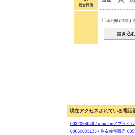
最低
の
総合評価
非公開で投稿す
現在アクセスされている電話
0032064049 / amazon／プラ
08050033133 / 住友住宅販売
035