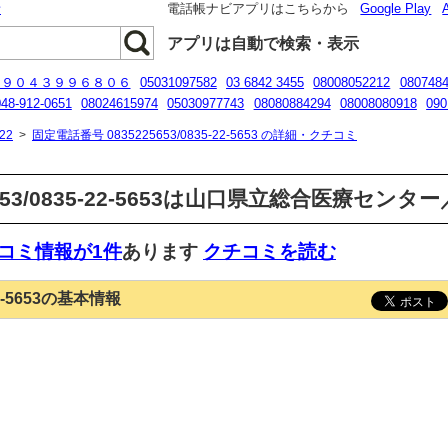
話
電話帳ナビアプリはこちらから
Google Play
アプリは自動で検索・表示
０９０４３９９６８０６
05031097582
03 6842 3455
08008052212
080748
048-912-0651
08024615974
05030977743
08080884294
08008080918
090
0489120651
08080479679
22
>
固定電話番号 0835225653/0835-22-5653 の詳細・クチコミ
5653/0835-22-5653は山口県立総合医療セ
コミ情報が1件
あります
クチコミを読む
22-5653の基本情報