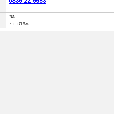
0835-22-5653
防府
ＮＴＴ西日本