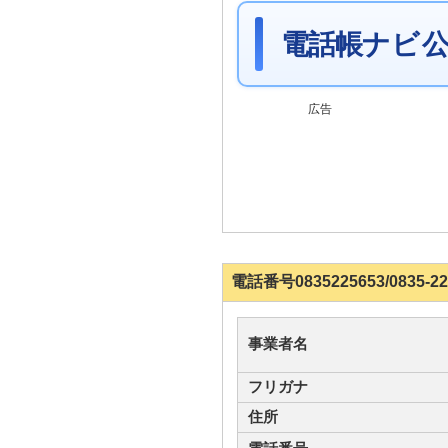
電話帳ナビ 公
広告
電話番号0835225653/083
事業者名
フリガナ
住所