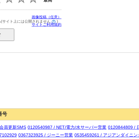
最高
画像投稿（任意）
(サイト上には公開されません
)
る
サイトご利用規約
番号
イム会員更新SMS
0120540987 / NET/電力/水サーバー営業
012084480
7102929
0367323925 / ジーニー営業
0535459261 / アジアンダイニン