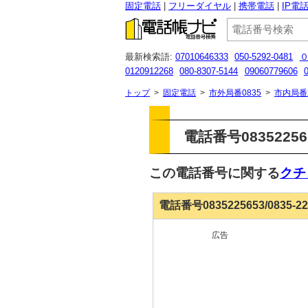
固定電話
フリーダイヤル
携帯電話
IP電
最新検索語:
07010646333
050-5292-0481
0120912268
080-8307-5144
09060779606
08008884776
07038493982
0120-165-841
トップ
>
固定電話
>
市外局番0835
>
市内局番
電話番号083522
この電話番号に関する
クチ
電話番号0835225653/0835-
広告