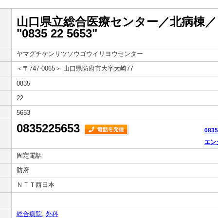
山口県立総合医療センター／北病棟／
"0835 22 5653"
ヤマグチケンリツソウゴウイリヨウセンター
＜〒747-0065＞
山口県防府市大字大崎77
0835
22
5653
0835225653
083
エン
固定電話
防府
ＮＴＴ西日本
総合病院
,
外科