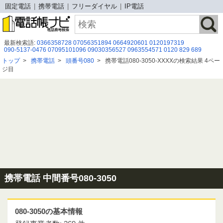
固定電話
携帯電話
フリーダイヤル
IP電話
最新検索語:
0366358728
07056351894
0664920601
0120197319
090-5137-0476
07095101096
09030356527
0963554571
0120 829 689
07015717117
08065041814
08080884700
0677770936
0936128008
トップ
>
携帯電話
>
頭番号080
>
携帯電話080-3050-XXXXの検索結果 4ペー
0120966073
0800-999-3328
0334090506
0223887771
080-1600-6476
ジ目
0120926483
070-2642-5619
05031269035
05058653623
０５３－４７７－０５０７
08002225466
携帯電話 中間番号080-3050
080-3050の基本情報