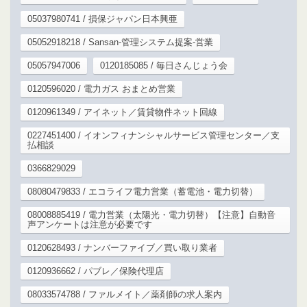
05037980741 / 損保ジャパン日本興亜
05052918218 / Sansan-管理システム提案-営業
05057947006
0120185085 / 毎日さんじょう会
0120596020 / 電力ガス おまとめ営業
0120961349 / アイネット／賃貸物件ネット回線
0227451400 / イオンフィナンシャルサービス管理センター／支
払相談
0366829029
08080479833 / エコライフ電力営業（蓄電池・電力切替）
08008885419 / 電力営業（太陽光・電力切替）【注意】自動音
声アンケートは注意が必要です
0120628493 / ナンバーファイブ／買い取り業者
0120936662 / パブレ／保険代理店
08033574788 / ファルメイト／薬剤師の求人案内