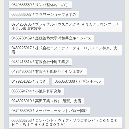
0849556689 / リンパ整体ねこの手
0358886087 / フラワーショップますみ
0764250705 / ブライダルハウスことぶき ＡＮＡクラウンプラザ
ホテル富山衣裳室
0488780469 / 慶應義塾大学浦和共立キャンパス
0459225917 / 株式会社エヌ・ティ・ティ・ロジスコ／神奈川支
店
0452413514 / 有限会社仲尾工務店
0476460028 / 有限会社船尾サクセン工業所
0479251026 / うづき
0663537308 / ビギンホール
0336594744 / 小池珠算研究塾
0248923910 / 高田工業（株） 須賀川支店
0572653030 / スーパーマーケットバロー陶店
0598266758 / コンセント・ウィズ・ソウゴテレビ（ＣＯＮＣＥ
ＮＴ・ＷＩＴＨ・ＳＯＧＯＴＶ）