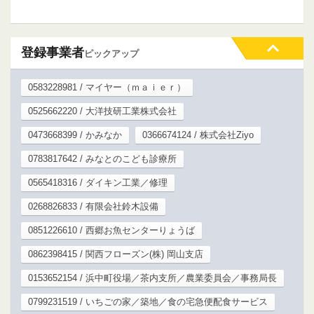
登録事業者
ピックアップ
0583228981 / マイヤー（ｍａｉｅｒ）
0525662220 / 大洋技研工業株式会社
0473668399 / かみなか
0366674124 / 株式会社Ziyo
0783817642 / みなとのこども診療所
0565418316 / ダイキン工業／修理
0268826833 / 有限会社鈴木設備
0851226610 / 西郷お魚センターりょうば
0862398415 / 関西フローズン(株) 岡山支店
0153652154 / 浜中町役場／茶内支所／農業委員会／事務局長
0799231519 / いちごの家／築地／食の宅急便配食サービス