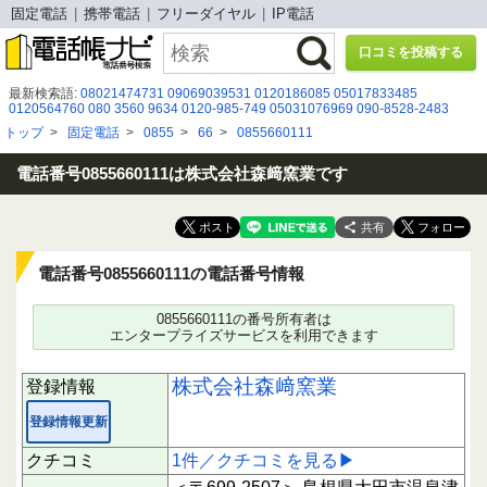
固定電話
携帯電話
フリーダイヤル
IP電話
口コミを投稿する
最新検索語:
08021474731
09069039531
0120186085
05017833485
0120564760
080 3560 9634
0120-985-749
05031076969
090-8528-2483
090-6770-9782
05057836598
08001704842
05017209610
05068625220
トップ
>
固定電話
>
0855
>
66
>
0855660111
08039398288
08080884277
070-5063-7541
08080884702
080-4905-6164
0363698640
08054676075
0775030203
050-5784-8694
080 2902 1458
05031112035
電話番号0855660111は株式会社森﨑窯業です
共有
電話番号0855660111の電話番号情報
0855660111の番号所有者は
エンタープライズサービスを利用できます
株式会社森﨑窯業
登録情報
登録情報更新
クチコミ
1件／クチコミを見る▶