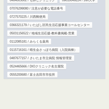
0484003002 / もみじクリニック
09010049224 / zen大学
07076299080 / 注意が必要な電話番号
0727570225 / 川西郵便局
0366321179 / いたばし区民生活応援事業コールセンター
05031156522 / 地域生活応援-教科書掲載-営業
0112085181 / みらくる薬局
0115716161 / 晴生会さっぽろ病院（入院病棟）
0487677157 / さいたま市立病院 情報管理室
0524465666 / DIOクリニック名古屋院
0555200680 / 富士吉田市市役所