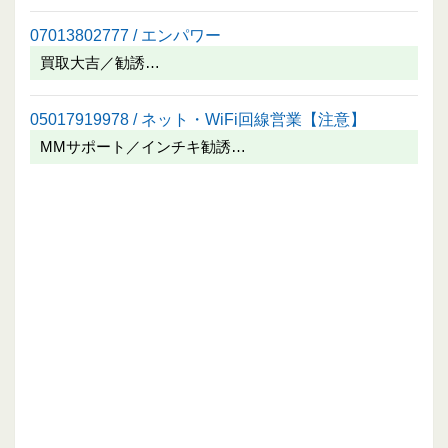
07013802777 / エンパワー
買取大吉／勧誘…
05017919978 / ネット・WiFi回線営業【注意】
MMサポート／インチキ勧誘…