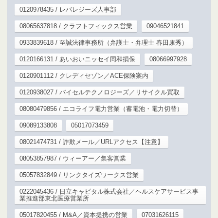
0120978435 / レバレジーズ人事部
08065637818 / クラフトフィックス営業
09046521841
0933839618 / 至誠法律事務所（弁護士・弁理士 春田康秀）
0120166131 / あいおいニッセイ同和損保
08066997928
0120901112 / クレディセゾン／ACE保険案内
0120938027 / バイセルテクノロジーズ／リサイクル買取
08080479856 / エコライフ電力営業（蓄電池・電力切替）
09089133808
05017073459
08021474731 / 詐欺メール／URLアクセス【注意】
08053857987 / ウィーアー／集客営業
05057832849 / リンクタイズワークス営業
0222045436 / 日立キャピタル株式会社／ヘルスケアサービス事
業推進部東北医療営業所
05017820455 / M&A／資本提携の営業
07031626115