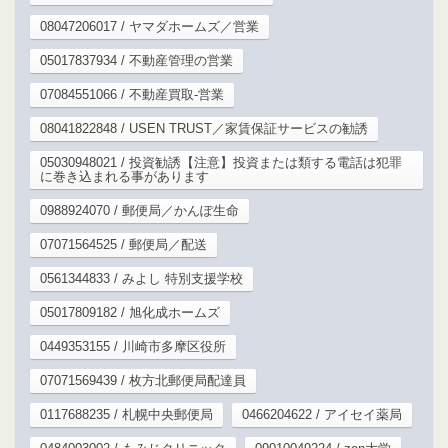
08047206017 / ヤマダホームズ／営業
05017837934 / 不動産管理の営業
07084551066 / 不動産買取-営業
08041822848 / USEN TRUST／家賃保証サービスの勧誘
05030948021 / 投資勧誘【注意】投資または類する電話は犯罪
に巻き込まれる事があります
0988924070 / 郵便局／かんぽ生命
07071564525 / 郵便局／配送
0561344833 / みよし 特別支援学校
05017809182 / 旭化成ホームズ
0449353155 / 川崎市多摩区役所
07071569439 / 枚方北郵便局配達員
0117688235 / 札幌中央郵便局
0466204622 / アイセイ薬局