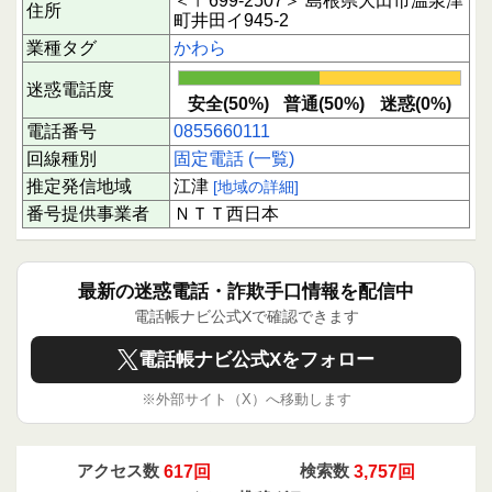
＜〒699-2507＞ 島根県大田市温泉津
住所
町井田イ945-2
業種タグ
かわら
迷惑電話度
安全(50%)
普通(50%)
迷惑(0%)
電話番号
0855660111
回線種別
固定電話 (一覧)
推定発信地域
江津
[地域の詳細]
番号提供事業者
ＮＴＴ西日本
最新の迷惑電話・詐欺手口情報を配信中
電話帳ナビ公式Xで確認できます
電話帳ナビ公式Xをフォロー
※外部サイト（X）へ移動します
アクセス数
617回
検索数
3,757回